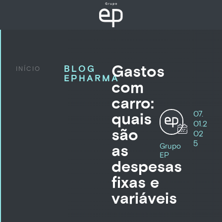
Gastos
BLOG
INÍCIO
EPHARMA
com
carro:
07.
quais
01.2
são
02
5
as
Grupo
EP
despesas
fixas e
variáveis