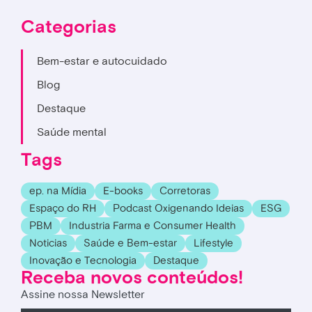
Categorias
Bem-estar e autocuidado
Blog
Destaque
Saúde mental
Tags
ep. na Mídia
E-books
Corretoras
Espaço do RH
Podcast Oxigenando Ideias
ESG
PBM
Industria Farma e Consumer Health
Noticias
Saúde e Bem-estar
Lifestyle
Inovação e Tecnologia
Destaque
Receba novos conteúdos!
Assine nossa Newsletter