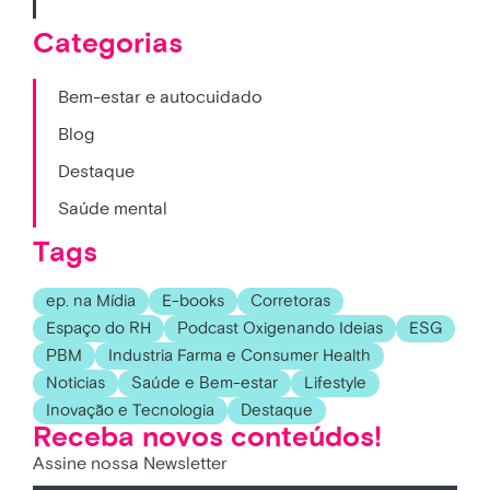
Categorias
Bem-estar e autocuidado
Blog
Destaque
Saúde mental
Tags
ep. na Mídia
E-books
Corretoras
Espaço do RH
Podcast Oxigenando Ideias
ESG
PBM
Industria Farma e Consumer Health
Noticias
Saúde e Bem-estar
Lifestyle
Inovação e Tecnologia
Destaque
Receba novos conteúdos!
Assine nossa Newsletter