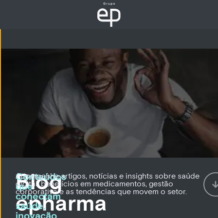
Blog
Conteúdos
Acompanhe artigos, notícias e insights sobre saúde
INÍCIO
digital, benefícios em medicamentos, gestão
que
›
corporativa e as tendências que movem o setor.
epharma
conectam
saúde,
inovação