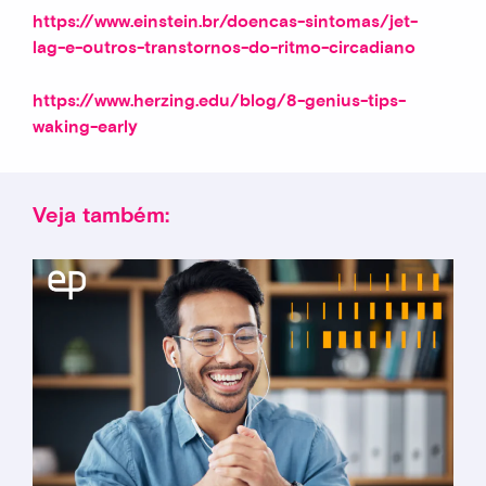
https://www.einstein.br/doencas-sintomas/jet-
lag-e-outros-transtornos-do-ritmo-circadiano
https://www.herzing.edu/blog/8-genius-tips-
waking-early
Veja também: