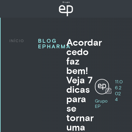
Acordar
BLOG
INÍCIO
EPHARMA
cedo
faz
bem!
Veja 7
11.0
dicas
6.2
02
para
4
Grupo
se
EP
tornar
uma